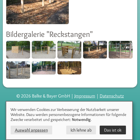
Bildergalerie "Reckstangen"
© 2026 Balke & Bayer GmbH |
Impressum
|
Datenschutz
Webdesign
:
PIXELHAUS®
Wir verwenden Cookies zur Verbesserung der Nutzbarkeit unserer
Website. Dazu werden personenbezogene Informationen für folgende
Zwecke verarbeitet und gespeichert:
Notwendig
.
Auswahl anpassen
Ich lehne ab
Das ist ok