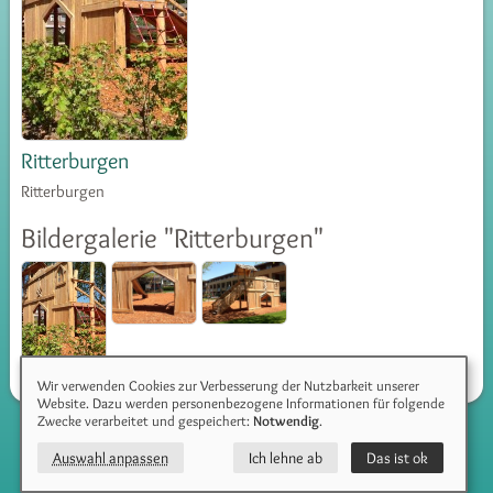
Ritterburgen
Ritterburgen
Bildergalerie "Ritterburgen"
Wir verwenden Cookies zur Verbesserung der Nutzbarkeit unserer
Website. Dazu werden personenbezogene Informationen für folgende
Zwecke verarbeitet und gespeichert:
Notwendig
.
© 2026 Balke & Bayer GmbH |
Impressum
|
Datenschutz
Auswahl anpassen
Ich lehne ab
Das ist ok
Webdesign
:
PIXELHAUS®